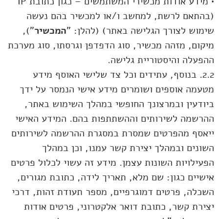
• מידע אודות מכשירי המשתמשים – כגון כתובת IP
(בהתאם לרשת, למחשב ו/או למכשיר בהם נעשה
שימוש לצורך הגלישה באתר) (להלן: "
המכשיר
"),
מיקום, מזהה מכשיר, סוג הדפדפן וגרסתו, סוג מערכת
ההפעלה והיסטוריית גלישה.
2.2. בנוסף, עתידים וכל צד שלישי האוסף מידע
מטעמה אוספים ושומרים מידע אישי הנמסר על ידך
ביודעין ובמרצונך החופשי במהלך השימוש באתר,
ההרשמה לשירותים וההשתתפות בהם. המידע האישי
ייאסף מהפרטים שמסרת במסגרת ההרשמה לשירותים
השונים ובמהלך יצירת קשר עמנו, וכן במהלך
הפעילויות השונות עצמן. מידע זה עשוי לכלול פרטים
אישיים כגון: שם מלא, תאריך לידה, כתובת מגורים,
השכלה, פרטים דמוגרפיים, מספר תעודת זהות, דרכי
יצירת קשר, כתובת דואר אלקטרוני, פרטים אודות