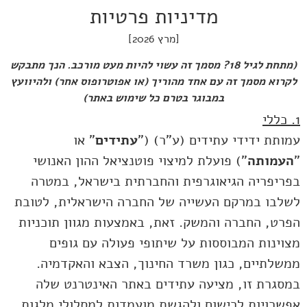
מדיניות פרטיות
[מרץ 2026]
(מתחת לגיל 18? מסמך זה עשוי להיות מעט מורכב. הנך מתבקש
לקרוא מסמך זה עם אחד מהוריך (או אפוטרופוס אחר) ולהיוועץ
במבוגר בטרם כל שימוש באתר)
1. כללי
עמותת ידידי עתידים (ע"ר) ("
עתידים
" או
"
העמותה
") פועלת למיצוי פוטנציאל ההון האנושי
בפריפריה הגיאוגרפית והחברתית בישראל, במטרה
לשלבו במרקם העשייה של החברה הישראלית, לטובת
הפרט, החברה והמשק. זאת, באמצעות מגוון תוכניות
מצוינות המבוססות על שיתופי פעולה עם גופים
ממשלתיים, כגון משרד החינוך, הצבא והאקדמיה.
במסגרת זו, מציעה עתידים באתר האינטרנט שלה
אפשרויות לרישום ולהגשת מועמדות למסלולי מלגות