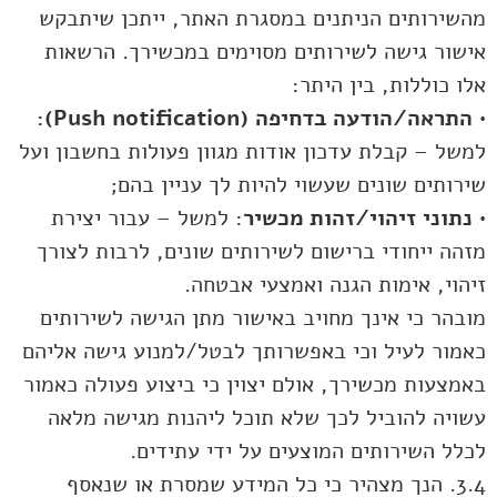
מהשירותים הניתנים במסגרת האתר, ייתכן שיתבקש
אישור גישה לשירותים מסוימים במכשירך. הרשאות
אלו כוללות, בין היתר:
•
התראה/הודעה בדחיפה (Push notification):
למשל – קבלת עדכון אודות מגוון פעולות בחשבון ועל
שירותים שונים שעשוי להיות לך עניין בהם;
•
נתוני זיהוי/זהות מכשיר
: למשל – עבור יצירת
מזהה ייחודי ברישום לשירותים שונים, לרבות לצורך
זיהוי, אימות הגנה ואמצעי אבטחה.
מובהר כי אינך מחויב באישור מתן הגישה לשירותים
כאמור לעיל וכי באפשרותך לבטל/למנוע גישה אליהם
באמצעות מכשירך, אולם יצוין כי ביצוע פעולה כאמור
עשויה להוביל לכך שלא תוכל ליהנות מגישה מלאה
לכלל השירותים המוצעים על ידי עתידים.
3.4. הנך מצהיר כי כל המידע שמסרת או שנאסף